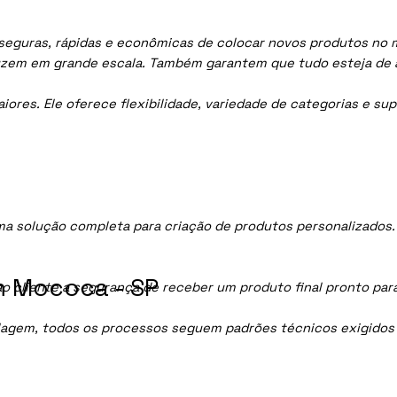
eguras, rápidas e econômicas de colocar novos produtos no me
uzem em grande escala. Também garantem que tudo esteja de 
res. Ele oferece flexibilidade, variedade de categorias e sup
 solução completa para criação de produtos personalizados.
m Mococa - SP
ao cliente a segurança de receber um produto final pronto par
lagem, todos os processos seguem padrões técnicos exigidos p