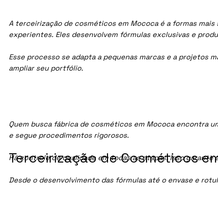
A terceirização de cosméticos em Mococa é a formas mais s
experientes. Eles desenvolvem fórmulas exclusivas e prod
Esse processo se adapta a pequenas marcas e a projetos maio
ampliar seu portfólio.
Quem busca fábrica de cosméticos em Mococa encontra uma
e segue procedimentos rigorosos.
Terceirização de Cosméticos e
Há controle de qualidade em todas as etapas. Isso garante 
Desde o desenvolvimento das fórmulas até o envase e rotu