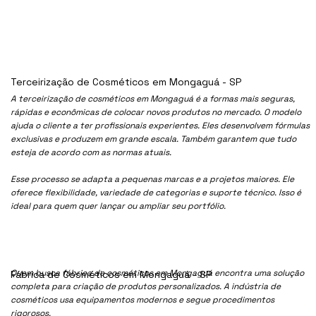
Terceirização de Cosméticos em Mongaguá - SP
A terceirização de cosméticos em Mongaguá é a formas mais seguras,
rápidas e econômicas de colocar novos produtos no mercado. O modelo
ajuda o cliente a ter profissionais experientes. Eles desenvolvem fórmulas
exclusivas e produzem em grande escala. Também garantem que tudo
esteja de acordo com as normas atuais.
Esse processo se adapta a pequenas marcas e a projetos maiores. Ele
oferece flexibilidade, variedade de categorias e suporte técnico. Isso é
ideal para quem quer lançar ou ampliar seu portfólio.
Quem busca fábrica de cosméticos em Mongaguá encontra uma solução
Fábrica de Cosméticos em Mongaguá - SP
completa para criação de produtos personalizados. A indústria de
cosméticos usa equipamentos modernos e segue procedimentos
rigorosos.