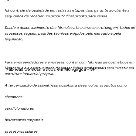
Há controle de qualidade em todas as etapas. Isso garante ao cliente a
segurança de receber um produto final pronto para venda.
Desde o desenvolvimento das fórmulas até o envase e rotulagem, todos os
processos seguem padrões técnicos exigidos pelo mercado e pela
legislação.
Para empreendedores e empresas, contar com fábricas de cosméticos em
Mongaguá é a oportunidade de lançar linhas profissionais sem investir em
Fábricas de Cosméticos em Mongaguá - SP
estrutura industrial própria.
A terceirização de cosméticos possibilita desenvolver produtos como:
shampoos
condicionadores
hidratantes corporais
protetores solares