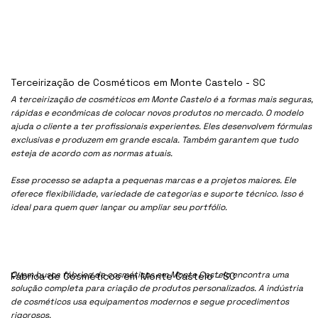
Terceirização de Cosméticos em Monte Castelo - SC
A terceirização de cosméticos em Monte Castelo é a formas mais seguras,
rápidas e econômicas de colocar novos produtos no mercado. O modelo
ajuda o cliente a ter profissionais experientes. Eles desenvolvem fórmulas
exclusivas e produzem em grande escala. Também garantem que tudo
esteja de acordo com as normas atuais.
Esse processo se adapta a pequenas marcas e a projetos maiores. Ele
oferece flexibilidade, variedade de categorias e suporte técnico. Isso é
ideal para quem quer lançar ou ampliar seu portfólio.
Quem busca fábrica de cosméticos em Monte Castelo encontra uma
Fábrica de Cosméticos em Monte Castelo - SC
solução completa para criação de produtos personalizados. A indústria
de cosméticos usa equipamentos modernos e segue procedimentos
rigorosos.