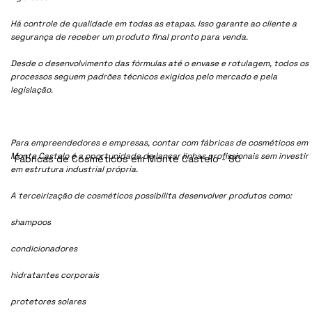
Há controle de qualidade em todas as etapas. Isso garante ao cliente a
segurança de receber um produto final pronto para venda.
Desde o desenvolvimento das fórmulas até o envase e rotulagem, todos os
processos seguem padrões técnicos exigidos pelo mercado e pela
legislação.
Para empreendedores e empresas, contar com fábricas de cosméticos em
Monte Castelo é a oportunidade de lançar linhas profissionais sem investir
Fábricas de Cosméticos em Monte Castelo - SC
em estrutura industrial própria.
A terceirização de cosméticos possibilita desenvolver produtos como:
shampoos
condicionadores
hidratantes corporais
protetores solares