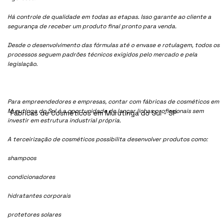
Há controle de qualidade em todas as etapas. Isso garante ao cliente a
segurança de receber um produto final pronto para venda.
Desde o desenvolvimento das fórmulas até o envase e rotulagem, todos os
processos seguem padrões técnicos exigidos pelo mercado e pela
legislação.
Para empreendedores e empresas, contar com fábricas de cosméticos em
Murutinga do Sul é a oportunidade de lançar linhas profissionais sem
Fábricas de Cosméticos em Murutinga do Sul - SP
investir em estrutura industrial própria.
A terceirização de cosméticos possibilita desenvolver produtos como:
shampoos
condicionadores
hidratantes corporais
protetores solares