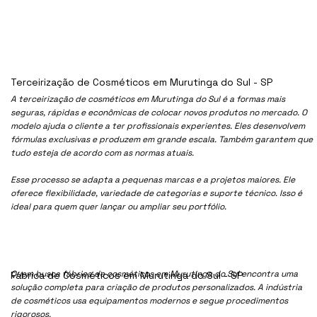
Terceirização de Cosméticos em Murutinga do Sul - SP
A terceirização de cosméticos em Murutinga do Sul é a formas mais
seguras, rápidas e econômicas de colocar novos produtos no mercado. O
modelo ajuda o cliente a ter profissionais experientes. Eles desenvolvem
fórmulas exclusivas e produzem em grande escala. Também garantem que
tudo esteja de acordo com as normas atuais.
Esse processo se adapta a pequenas marcas e a projetos maiores. Ele
oferece flexibilidade, variedade de categorias e suporte técnico. Isso é
ideal para quem quer lançar ou ampliar seu portfólio.
Quem busca fábrica de cosméticos em Murutinga do Sul encontra uma
Fábrica de Cosméticos em Murutinga do Sul - SP
solução completa para criação de produtos personalizados. A indústria
de cosméticos usa equipamentos modernos e segue procedimentos
rigorosos.