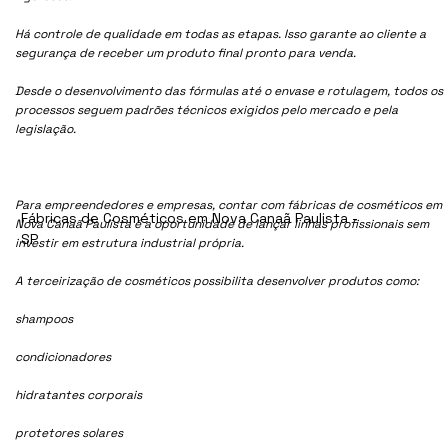
Há controle de qualidade em todas as etapas. Isso garante ao cliente a
segurança de receber um produto final pronto para venda.
Desde o desenvolvimento das fórmulas até o envase e rotulagem, todos os
processos seguem padrões técnicos exigidos pelo mercado e pela
legislação.
Para empreendedores e empresas, contar com fábricas de cosméticos em
Fábricas de Cosméticos em Nova Canaã Paulista -
Nova Canaã Paulista é a oportunidade de lançar linhas profissionais sem
SP
investir em estrutura industrial própria.
A terceirização de cosméticos possibilita desenvolver produtos como:
shampoos
condicionadores
hidratantes corporais
protetores solares