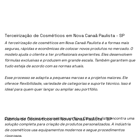
Terceirização de Cosméticos em Nova Canaã Paulista - SP
A terceirização de cosméticos em Nova Canaã Paulista é a formas mais
seguras, rápidas e econômicas de colocar novos produtos no mercado. O
modelo ajuda o cliente a ter profissionais experientes. Eles desenvolvem
fórmulas exclusivas e produzem em grande escala. Também garantem que
tudo esteja de acordo com as normas atuais.
Esse processo se adapta a pequenas marcas e a projetos maiores. Ele
oferece flexibilidade, variedade de categorias e suporte técnico. Isso é
ideal para quem quer lançar ou ampliar seu portfólio.
Quem busca fábrica de cosméticos em Nova Canaã Paulista encontra uma
Fábrica de Cosméticos em Nova Canaã Paulista - SP
solução completa para criação de produtos personalizados. A indústria
de cosméticos usa equipamentos modernos e segue procedimentos
rigorosos.