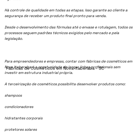
Há controle de qualidade em todas as etapas. Isso garante ao cliente a
segurança de receber um produto final pronto para venda.
Desde o desenvolvimento das fórmulas até o envase e rotulagem, todos os
processos seguem padrões técnicos exigidos pelo mercado e pela
legislação.
Para empreendedores e empresas, contar com fábricas de cosméticos em
Nova Itaberaba é a oportunidade de lançar linhas profissionais sem
Fábricas de Cosméticos em Nova Itaberaba - SC
investir em estrutura industrial própria.
A terceirização de cosméticos possibilita desenvolver produtos como:
shampoos
condicionadores
hidratantes corporais
protetores solares