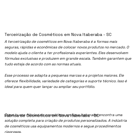
Terceirização de Cosméticos em Nova Itaberaba - SC
A terceirização de cosméticos em Nova Itaberaba é a formas mais
seguras, rápidas e econômicas de colocar novos produtos no mercado. O
modelo ajuda o cliente a ter profissionais experientes. Eles desenvolvem
fórmulas exclusivas e produzem em grande escala. Também garantem que
tudo esteja de acordo com as normas atuais.
Esse processo se adapta a pequenas marcas e a projetos maiores. Ele
oferece flexibilidade, variedade de categorias e suporte técnico. Isso é
ideal para quem quer lançar ou ampliar seu portfólio.
Quem busca fábrica de cosméticos em Nova Itaberaba encontra uma
Fábrica de Cosméticos em Nova Itaberaba - SC
solução completa para criação de produtos personalizados. A indústria
de cosméticos usa equipamentos modernos e segue procedimentos
rigorosos.