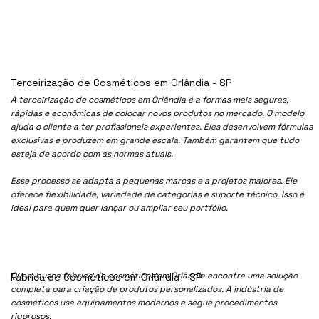
Terceirização de Cosméticos em Orlândia - SP
A terceirização de cosméticos em Orlândia é a formas mais seguras,
rápidas e econômicas de colocar novos produtos no mercado. O modelo
ajuda o cliente a ter profissionais experientes. Eles desenvolvem fórmulas
exclusivas e produzem em grande escala. Também garantem que tudo
esteja de acordo com as normas atuais.
Esse processo se adapta a pequenas marcas e a projetos maiores. Ele
oferece flexibilidade, variedade de categorias e suporte técnico. Isso é
ideal para quem quer lançar ou ampliar seu portfólio.
Quem busca fábrica de cosméticos em Orlândia encontra uma solução
Fábrica de Cosméticos em Orlândia - SP
completa para criação de produtos personalizados. A indústria de
cosméticos usa equipamentos modernos e segue procedimentos
rigorosos.