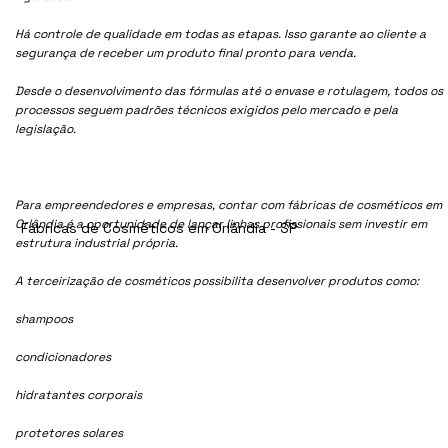
Há controle de qualidade em todas as etapas. Isso garante ao cliente a
segurança de receber um produto final pronto para venda.
Desde o desenvolvimento das fórmulas até o envase e rotulagem, todos os
processos seguem padrões técnicos exigidos pelo mercado e pela
legislação.
Para empreendedores e empresas, contar com fábricas de cosméticos em
Orlândia é a oportunidade de lançar linhas profissionais sem investir em
Fábricas de Cosméticos em Orlândia - SP
estrutura industrial própria.
A terceirização de cosméticos possibilita desenvolver produtos como:
shampoos
condicionadores
hidratantes corporais
protetores solares