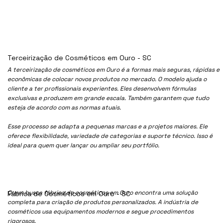
Terceirização de Cosméticos em Ouro - SC
A terceirização de cosméticos em Ouro é a formas mais seguras, rápidas e
econômicas de colocar novos produtos no mercado. O modelo ajuda o
cliente a ter profissionais experientes. Eles desenvolvem fórmulas
exclusivas e produzem em grande escala. Também garantem que tudo
esteja de acordo com as normas atuais.
Esse processo se adapta a pequenas marcas e a projetos maiores. Ele
oferece flexibilidade, variedade de categorias e suporte técnico. Isso é
ideal para quem quer lançar ou ampliar seu portfólio.
Quem busca fábrica de cosméticos em Ouro encontra uma solução
Fábrica de Cosméticos em Ouro - SC
completa para criação de produtos personalizados. A indústria de
cosméticos usa equipamentos modernos e segue procedimentos
rigorosos.