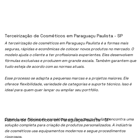
Terceirização de Cosméticos em Paraguaçu Paulista - SP
A terceirização de cosméticos em Paraguaçu Paulista é a formas mais
seguras, rápidas e econômicas de colocar novos produtos no mercado. O
modelo ajuda o cliente a ter profissionais experientes. Eles desenvolvem
fórmulas exclusivas e produzem em grande escala. Também garantem que
tudo esteja de acordo com as normas atuais.
Esse processo se adapta a pequenas marcas e a projetos maiores. Ele
oferece flexibilidade, variedade de categorias e suporte técnico. Isso é
ideal para quem quer lançar ou ampliar seu portfólio.
Quem busca fábrica de cosméticos em Paraguaçu Paulista encontra uma
Fábrica de Cosméticos em Paraguaçu Paulista - SP
solução completa para criação de produtos personalizados. A indústria
de cosméticos usa equipamentos modernos e segue procedimentos
rigorosos.