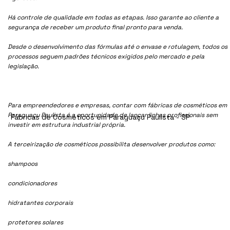
Há controle de qualidade em todas as etapas. Isso garante ao cliente a
segurança de receber um produto final pronto para venda.
Desde o desenvolvimento das fórmulas até o envase e rotulagem, todos os
processos seguem padrões técnicos exigidos pelo mercado e pela
legislação.
Para empreendedores e empresas, contar com fábricas de cosméticos em
Paraguaçu Paulista é a oportunidade de lançar linhas profissionais sem
Fábricas de Cosméticos em Paraguaçu Paulista - SP
investir em estrutura industrial própria.
A terceirização de cosméticos possibilita desenvolver produtos como:
shampoos
condicionadores
hidratantes corporais
protetores solares