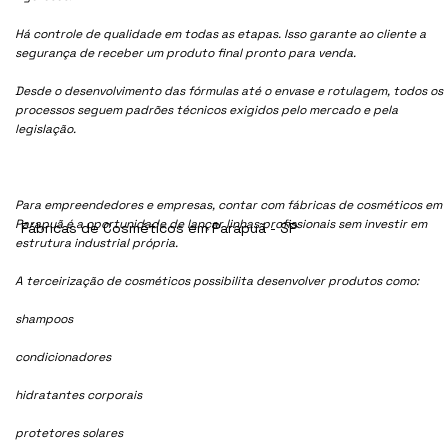
Há controle de qualidade em todas as etapas. Isso garante ao cliente a
segurança de receber um produto final pronto para venda.
Desde o desenvolvimento das fórmulas até o envase e rotulagem, todos os
processos seguem padrões técnicos exigidos pelo mercado e pela
legislação.
Para empreendedores e empresas, contar com fábricas de cosméticos em
Parapuã é a oportunidade de lançar linhas profissionais sem investir em
Fábricas de Cosméticos em Parapuã - SP
estrutura industrial própria.
A terceirização de cosméticos possibilita desenvolver produtos como:
shampoos
condicionadores
hidratantes corporais
protetores solares