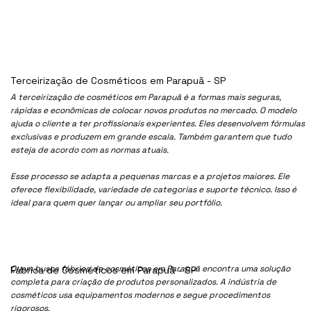
Terceirização de Cosméticos em Parapuã - SP
A terceirização de cosméticos em Parapuã é a formas mais seguras,
rápidas e econômicas de colocar novos produtos no mercado. O modelo
ajuda o cliente a ter profissionais experientes. Eles desenvolvem fórmulas
exclusivas e produzem em grande escala. Também garantem que tudo
esteja de acordo com as normas atuais.
Esse processo se adapta a pequenas marcas e a projetos maiores. Ele
oferece flexibilidade, variedade de categorias e suporte técnico. Isso é
ideal para quem quer lançar ou ampliar seu portfólio.
Quem busca fábrica de cosméticos em Parapuã encontra uma solução
Fábrica de Cosméticos em Parapuã - SP
completa para criação de produtos personalizados. A indústria de
cosméticos usa equipamentos modernos e segue procedimentos
rigorosos.