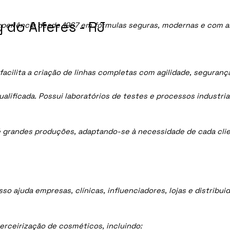
do Alferes - RJ
periência desde 1967 em fórmulas seguras, modernas e com al
acilita a criação de linhas completas com agilidade, seguranç
lificada. Possui laboratórios de testes e processos industria
 grandes produções, adaptando-se à necessidade de cada clie
sso ajuda empresas, clínicas, influenciadores, lojas e distrib
rceirização de cosméticos, incluindo: