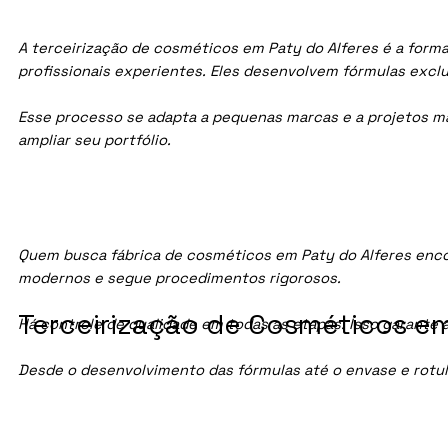
A terceirização de cosméticos em Paty do Alferes é a form
profissionais experientes. Eles desenvolvem fórmulas exc
Esse processo se adapta a pequenas marcas e a projetos maio
ampliar seu portfólio.
Quem busca fábrica de cosméticos em Paty do Alferes enco
modernos e segue procedimentos rigorosos.
Terceirização de Cosméticos em 
Há controle de qualidade em todas as etapas. Isso garante 
Desde o desenvolvimento das fórmulas até o envase e rotu