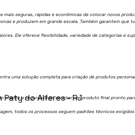
as mais seguras, rápidas e econômicas de colocar novos produt
lusivas e produzem em grande escala. Também garantem que tu
res. Ele oferece flexibilidade, variedade de categorias e sup
ntra uma solução completa para criação de produtos personal
Paty do Alferes - RJ
ao cliente a segurança de receber um produto final pronto par
lagem, todos os processos seguem padrões técnicos exigidos p