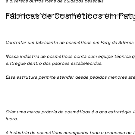
e diversos outros itens de cuidados pessoais
Fábricas de Cosméticos em Paty 
Tudo desenvolvido por uma indústria de cosméticos com ex
Contratar um fabricante de cosméticos em Paty do Alferes f
Nossa indústria de cosmétioos conta com equipe técnica qua
entregue dentro dos padrões estabelecidos.
Essa estrutura permite atender desde pedidos menores até
Criar uma marca própria de cosméticos é a boa estratégia. I
lucro.
A indústria de cosméticos acompanha todo o processo de te