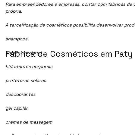
Para empreendedores e empresas, contar com fábricas de cos
própria.
A terceirização de cosméticos possibilita desenvolver pro
shampoos
Fábrica de Cosméticos em Paty d
condicionadores
hidratantes corporais
protetores solares
desodorantes
gel capilar
cremes de massagem