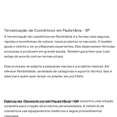
Terceirização de Cosméticos em Paulistânia - SP
A terceirização de cosméticos em Paulistânia é a formas mais seguras,
rápidas e econômicas de colocar novos produtos no mercado. O modelo
ajuda o cliente a ter profissionais experientes. Eles desenvolvem fórmulas
exclusivas e produzem em grande escala. Também garantem que tudo
esteja de acordo com as normas atuais.
Esse processo se adapta a pequenas marcas e a projetos maiores. Ele
oferece flexibilidade, variedade de categorias e suporte técnico. Isso é
ideal para quem quer lançar ou ampliar seu portfólio.
Quem busca fábrica de cosméticos em Paulistânia encontra uma solução
Fábrica de Cosméticos em Paulistânia - SP
completa para criação de produtos personalizados. A indústria de
cosméticos usa equipamentos modernos e segue procedimentos
rigorosos.