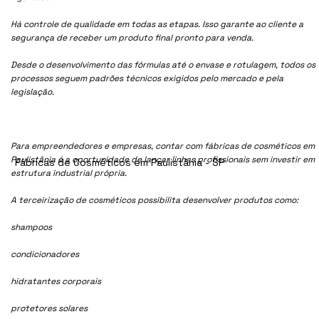
Há controle de qualidade em todas as etapas. Isso garante ao cliente a
segurança de receber um produto final pronto para venda.
Desde o desenvolvimento das fórmulas até o envase e rotulagem, todos os
processos seguem padrões técnicos exigidos pelo mercado e pela
legislação.
Para empreendedores e empresas, contar com fábricas de cosméticos em
Paulistânia é a oportunidade de lançar linhas profissionais sem investir em
Fábricas de Cosméticos em Paulistânia - SP
estrutura industrial própria.
A terceirização de cosméticos possibilita desenvolver produtos como:
shampoos
condicionadores
hidratantes corporais
protetores solares