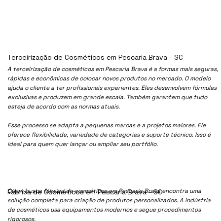
Terceirização de Cosméticos em Pescaria Brava - SC
A terceirização de cosméticos em Pescaria Brava é a formas mais seguras,
rápidas e econômicas de colocar novos produtos no mercado. O modelo
ajuda o cliente a ter profissionais experientes. Eles desenvolvem fórmulas
exclusivas e produzem em grande escala. Também garantem que tudo
esteja de acordo com as normas atuais.
Esse processo se adapta a pequenas marcas e a projetos maiores. Ele
oferece flexibilidade, variedade de categorias e suporte técnico. Isso é
ideal para quem quer lançar ou ampliar seu portfólio.
Quem busca fábrica de cosméticos em Pescaria Brava encontra uma
Fábrica de Cosméticos em Pescaria Brava - SC
solução completa para criação de produtos personalizados. A indústria
de cosméticos usa equipamentos modernos e segue procedimentos
rigorosos.