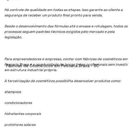
Há controle de qualidade em todas as etapas. Isso garante ao cliente a
segurança de receber um produto final pronto para venda.
Desde o desenvolvimento das fórmulas até o envase e rotulagem, todos os
processos seguem padrões técnicos exigidos pelo mercado e pela
legislação.
Para empreendedores e empresas, contar com fábricas de cosméticos em
Pescaria Brava é a oportunidade de lançar linhas profissionais sem investir
Fábricas de Cosméticos em Pescaria Brava - SC
em estrutura industrial própria.
A terceirização de cosméticos possibilita desenvolver produtos como:
shampoos
condicionadores
hidratantes corporais
protetores solares