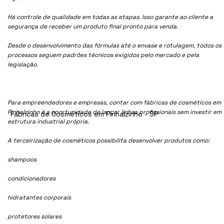
Há controle de qualidade em todas as etapas. Isso garante ao cliente a
segurança de receber um produto final pronto para venda.
Desde o desenvolvimento das fórmulas até o envase e rotulagem, todos os
processos seguem padrões técnicos exigidos pelo mercado e pela
legislação.
Para empreendedores e empresas, contar com fábricas de cosméticos em
Pinhalzinho é a oportunidade de lançar linhas profissionais sem investir em
Fábricas de Cosméticos em Pinhalzinho - SP
estrutura industrial própria.
A terceirização de cosméticos possibilita desenvolver produtos como:
shampoos
condicionadores
hidratantes corporais
protetores solares