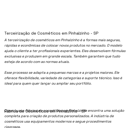
Terceirização de Cosméticos em Pinhalzinho - SP
A terceirização de cosméticos em Pinhalzinho é a formas mais seguras,
rápidas e econômicas de colocar novos produtos no mercado. O modelo
ajuda o cliente a ter profissionais experientes. Eles desenvolvem fórmulas
exclusivas e produzem em grande escala. Também garantem que tudo
esteja de acordo com as normas atuais.
Esse processo se adapta a pequenas marcas e a projetos maiores. Ele
oferece flexibilidade, variedade de categorias e suporte técnico. Isso é
ideal para quem quer lançar ou ampliar seu portfólio.
Quem busca fábrica de cosméticos em Pinhalzinho encontra uma solução
Fábrica de Cosméticos em Pinhalzinho - SP
completa para criação de produtos personalizados. A indústria de
cosméticos usa equipamentos modernos e segue procedimentos
rigorosos.