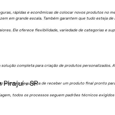
eguras, rápidas e econômicas de colocar novos produtos no mer
uzem em grande escala. Também garantem que tudo esteja de 
res. Ele oferece flexibilidade, variedade de categorias e sup
 solução completa para criação de produtos personalizados. 
Pirajuí - SP
ao cliente a segurança de receber um produto final pronto par
lagem, todos os processos seguem padrões técnicos exigidos p