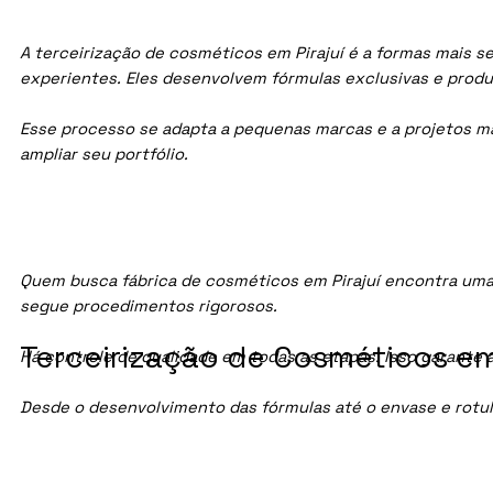
A terceirização de cosméticos em Pirajuí é a formas mais s
experientes. Eles desenvolvem fórmulas exclusivas e prod
Esse processo se adapta a pequenas marcas e a projetos maio
ampliar seu portfólio.
Quem busca fábrica de cosméticos em Pirajuí encontra uma
segue procedimentos rigorosos.
Terceirização de Cosméticos em 
Há controle de qualidade em todas as etapas. Isso garante 
Desde o desenvolvimento das fórmulas até o envase e rotu