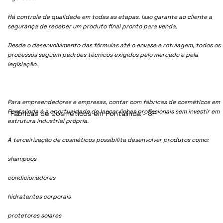
Há controle de qualidade em todas as etapas. Isso garante ao cliente a
segurança de receber um produto final pronto para venda.
Desde o desenvolvimento das fórmulas até o envase e rotulagem, todos os
processos seguem padrões técnicos exigidos pelo mercado e pela
legislação.
Para empreendedores e empresas, contar com fábricas de cosméticos em
Pontalinda é a oportunidade de lançar linhas profissionais sem investir em
Fábricas de Cosméticos em Pontalinda - SP
estrutura industrial própria.
A terceirização de cosméticos possibilita desenvolver produtos como:
shampoos
condicionadores
hidratantes corporais
protetores solares