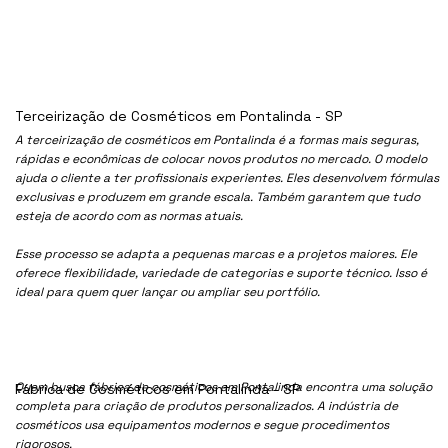
Terceirização de Cosméticos em Pontalinda - SP
A terceirização de cosméticos em Pontalinda é a formas mais seguras,
rápidas e econômicas de colocar novos produtos no mercado. O modelo
ajuda o cliente a ter profissionais experientes. Eles desenvolvem fórmulas
exclusivas e produzem em grande escala. Também garantem que tudo
esteja de acordo com as normas atuais.
Esse processo se adapta a pequenas marcas e a projetos maiores. Ele
oferece flexibilidade, variedade de categorias e suporte técnico. Isso é
ideal para quem quer lançar ou ampliar seu portfólio.
Quem busca fábrica de cosméticos em Pontalinda encontra uma solução
Fábrica de Cosméticos em Pontalinda - SP
completa para criação de produtos personalizados. A indústria de
cosméticos usa equipamentos modernos e segue procedimentos
rigorosos.