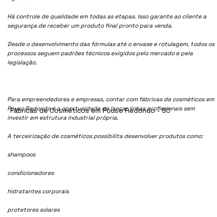
Há controle de qualidade em todas as etapas. Isso garante ao cliente a
segurança de receber um produto final pronto para venda.
Desde o desenvolvimento das fórmulas até o envase e rotulagem, todos os
processos seguem padrões técnicos exigidos pelo mercado e pela
legislação.
Para empreendedores e empresas, contar com fábricas de cosméticos em
Pouso Redondo é a oportunidade de lançar linhas profissionais sem
Fábricas de Cosméticos em Pouso Redondo - SC
investir em estrutura industrial própria.
A terceirização de cosméticos possibilita desenvolver produtos como:
shampoos
condicionadores
hidratantes corporais
protetores solares