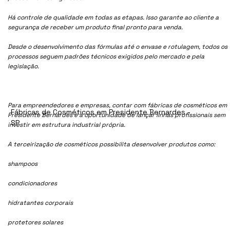
Há controle de qualidade em todas as etapas. Isso garante ao cliente a
segurança de receber um produto final pronto para venda.
Desde o desenvolvimento das fórmulas até o envase e rotulagem, todos os
processos seguem padrões técnicos exigidos pelo mercado e pela
legislação.
Para empreendedores e empresas, contar com fábricas de cosméticos em
Fábricas de Cosméticos em Presidente Bernardes -
Presidente Bernardes é a oportunidade de lançar linhas profissionais sem
SP
investir em estrutura industrial própria.
A terceirização de cosméticos possibilita desenvolver produtos como:
shampoos
condicionadores
hidratantes corporais
protetores solares