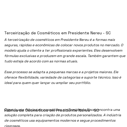
Terceirização de Cosméticos em Presidente Nereu - SC
A terceirização de cosméticos em Presidente Nereu é a formas mais
seguras, rápidas e econômicas de colocar novos produtos no mercado. O
modelo ajuda o cliente a ter profissionais experientes. Eles desenvolvem
fórmulas exclusivas e produzem em grande escala. Também garantem que
tudo esteja de acordo com as normas atuais.
Esse processo se adapta a pequenas marcas e a projetos maiores. Ele
oferece flexibilidade, variedade de categorias e suporte técnico. Isso é
ideal para quem quer lançar ou ampliar seu portfólio.
Quem busca fábrica de cosméticos em Presidente Nereu encontra uma
Fábrica de Cosméticos em Presidente Nereu - SC
solução completa para criação de produtos personalizados. A indústria
de cosméticos usa equipamentos modernos e segue procedimentos
rigorosos.