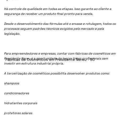
Há controle de qualidade em todas as etapas. Isso garante ao cliente a
segurança de receber um produto final pronto para venda.
Desde o desenvolvimento das fórmulas até o envase e rotulagem, todos os
processos seguem padrões técnicos exigidos pelo mercado e pela
legislação.
Para empreendedores e empresas, contar com fábricas de cosméticos em
Presidente Nereu é a oportunidade de lançar linhas profissionais sem
Fábricas de Cosméticos em Presidente Nereu - SC
investir em estrutura industrial própria.
A terceirização de cosméticos possibilita desenvolver produtos como:
shampoos
condicionadores
hidratantes corporais
protetores solares