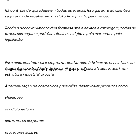
Há controle de qualidade em todas as etapas. Isso garante ao cliente a
segurança de receber um produto final pronto para venda.
Desde o desenvolvimento das fórmulas até o envase e rotulagem, todos os
processos seguem padrões técnicos exigidos pelo mercado e pela
legislação.
Para empreendedores e empresas, contar com fábricas de cosméticos em
Quatis é a oportunidade de lançar linhas profissionais sem investir em
Fábricas de Cosméticos em Quatis - RJ
estrutura industrial própria.
A terceirização de cosméticos possibilita desenvolver produtos como:
shampoos
condicionadores
hidratantes corporais
protetores solares