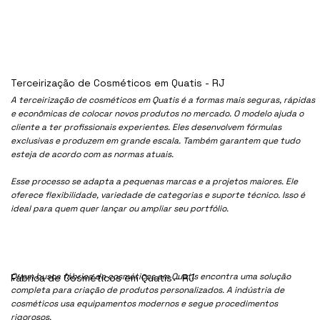
Terceirização de Cosméticos em Quatis - RJ
A terceirização de cosméticos em Quatis é a formas mais seguras, rápidas
e econômicas de colocar novos produtos no mercado. O modelo ajuda o
cliente a ter profissionais experientes. Eles desenvolvem fórmulas
exclusivas e produzem em grande escala. Também garantem que tudo
esteja de acordo com as normas atuais.
Esse processo se adapta a pequenas marcas e a projetos maiores. Ele
oferece flexibilidade, variedade de categorias e suporte técnico. Isso é
ideal para quem quer lançar ou ampliar seu portfólio.
Quem busca fábrica de cosméticos em Quatis encontra uma solução
Fábrica de Cosméticos em Quatis - RJ
completa para criação de produtos personalizados. A indústria de
cosméticos usa equipamentos modernos e segue procedimentos
rigorosos.