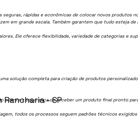
 seguras, rápidas e econômicas de colocar novos produtos no 
uzem em grande escala. Também garantem que tudo esteja de 
res. Ele oferece flexibilidade, variedade de categorias e sup
ma solução completa para criação de produtos personalizado
 Rancharia - SP
ao cliente a segurança de receber um produto final pronto par
lagem, todos os processos seguem padrões técnicos exigidos p