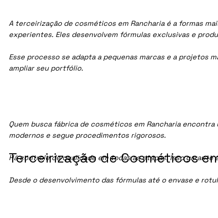
A terceirização de cosméticos em Rancharia é a formas mais
experientes. Eles desenvolvem fórmulas exclusivas e prod
Esse processo se adapta a pequenas marcas e a projetos maio
ampliar seu portfólio.
Quem busca fábrica de cosméticos em Rancharia encontra u
modernos e segue procedimentos rigorosos.
Terceirização de Cosméticos em
Há controle de qualidade em todas as etapas. Isso garante 
Desde o desenvolvimento das fórmulas até o envase e rotu