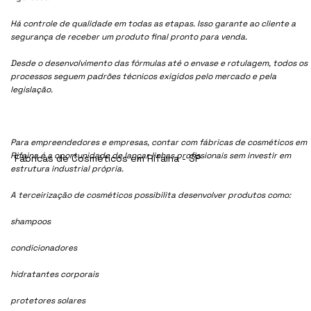
Há controle de qualidade em todas as etapas. Isso garante ao cliente a
segurança de receber um produto final pronto para venda.
Desde o desenvolvimento das fórmulas até o envase e rotulagem, todos os
processos seguem padrões técnicos exigidos pelo mercado e pela
legislação.
Para empreendedores e empresas, contar com fábricas de cosméticos em
Rifaina é a oportunidade de lançar linhas profissionais sem investir em
Fábricas de Cosméticos em Rifaina - SP
estrutura industrial própria.
A terceirização de cosméticos possibilita desenvolver produtos como:
shampoos
condicionadores
hidratantes corporais
protetores solares