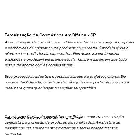
Terceirização de Cosméticos em Rifaina - SP
A terceirização de cosméticos em Rifaina é a formas mais seguras, rápidas
e econômicas de colocar novos produtos no mercado. O modelo ajuda o
cliente a ter profissionais experientes. Eles desenvolvem fórmulas
exclusivas e produzem em grande escala. Também garantem que tudo
esteja de acordo com as normas atuais.
Esse processo se adapta a pequenas marcas e a projetos maiores. Ele
oferece flexibilidade, variedade de categorias e suporte técnico. Isso é
ideal para quem quer lançar ou ampliar seu portfólio.
Quem busca fábrica de cosméticos em Rifaina encontra uma solução
Fábrica de Cosméticos em Rifaina - SP
completa para criação de produtos personalizados. A indústria de
cosméticos usa equipamentos modernos e segue procedimentos
rigorosos.