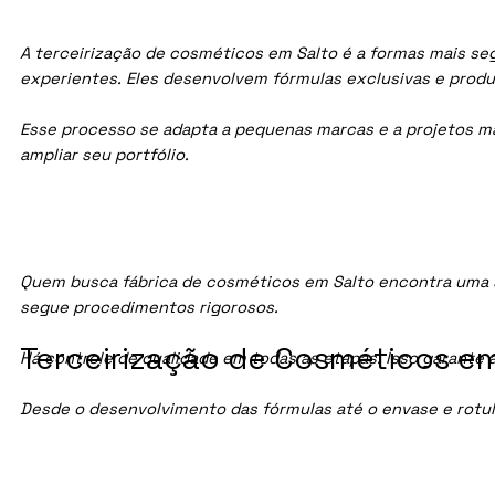
A terceirização de cosméticos em Salto é a formas mais seg
experientes. Eles desenvolvem fórmulas exclusivas e prod
Esse processo se adapta a pequenas marcas e a projetos maio
ampliar seu portfólio.
Quem busca fábrica de cosméticos em Salto encontra uma s
segue procedimentos rigorosos.
Terceirização de Cosméticos em
Há controle de qualidade em todas as etapas. Isso garante 
Desde o desenvolvimento das fórmulas até o envase e rotu