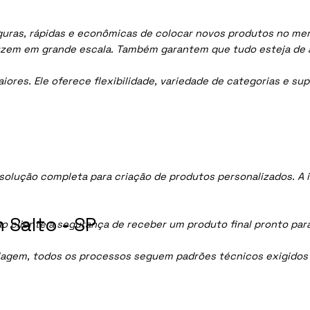
uras, rápidas e econômicas de colocar novos produtos no merc
uzem em grande escala. Também garantem que tudo esteja de 
res. Ele oferece flexibilidade, variedade de categorias e sup
olução completa para criação de produtos personalizados. A
 Salto - SP
ao cliente a segurança de receber um produto final pronto par
lagem, todos os processos seguem padrões técnicos exigidos p