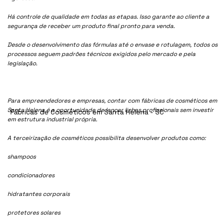
Há controle de qualidade em todas as etapas. Isso garante ao cliente a
segurança de receber um produto final pronto para venda.
Desde o desenvolvimento das fórmulas até o envase e rotulagem, todos os
processos seguem padrões técnicos exigidos pelo mercado e pela
legislação.
Para empreendedores e empresas, contar com fábricas de cosméticos em
Santa Helena é a oportunidade de lançar linhas profissionais sem investir
Fábricas de Cosméticos em Santa Helena - SC
em estrutura industrial própria.
A terceirização de cosméticos possibilita desenvolver produtos como:
shampoos
condicionadores
hidratantes corporais
protetores solares