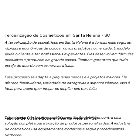
Terceirização de Cosméticos em Santa Helena - SC
A terceirização de cosméticos em Santa Helena é a formas mais seguras,
rápidas e econômicas de colocar novos produtos no mercado. O modelo
ajuda o cliente a ter profissionais experientes. Eles desenvolvem fórmulas
exclusivas e produzem em grande escala. Também garantem que tudo
esteja de acordo com as normas atuais.
Esse processo se adapta a pequenas marcas e a projetos maiores. Ele
oferece flexibilidade, variedade de categorias e suporte técnico. Isso é
ideal para quem quer lançar ou ampliar seu portfólio.
Quem busca fábrica de cosméticos em Santa Helena encontra uma
Fábrica de Cosméticos em Santa Helena - SC
solução completa para criação de produtos personalizados. A indústria
de cosméticos usa equipamentos modernos e segue procedimentos
rigorosos.