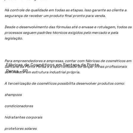
Há controle de qualidade em todas as etapas. Isso garante ao cliente a
segurança de receber um produto final pronto para venda.
Desde o desenvolvimento das fórmulas até o envase e rotulagem, todos os
processos seguem padrões técnicos exigidos pelo mercado e pela
legislação.
Para empreendedores e empresas, contar com fábricas de cosméticos em
Fábricas de Cosméticos em Santana da Ponte
Santana da Ponte Pensa é a oportunidade de lançar linhas profissionais
Pensa - SP
sem investir em estrutura industrial própria.
A terceirização de cosméticos possibilita desenvolver produtos como:
shampoos
condicionadores
hidratantes corporais
protetores solares