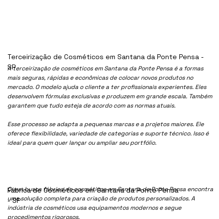
Terceirização de Cosméticos em Santana da Ponte Pensa -
SP
A terceirização de cosméticos em Santana da Ponte Pensa é a formas
mais seguras, rápidas e econômicas de colocar novos produtos no
mercado. O modelo ajuda o cliente a ter profissionais experientes. Eles
desenvolvem fórmulas exclusivas e produzem em grande escala. Também
garantem que tudo esteja de acordo com as normas atuais.
Esse processo se adapta a pequenas marcas e a projetos maiores. Ele
oferece flexibilidade, variedade de categorias e suporte técnico. Isso é
ideal para quem quer lançar ou ampliar seu portfólio.
Quem busca fábrica de cosméticos em Santana da Ponte Pensa encontra
Fábrica de Cosméticos em Santana da Ponte Pensa
uma solução completa para criação de produtos personalizados. A
- SP
indústria de cosméticos usa equipamentos modernos e segue
procedimentos rigorosos.