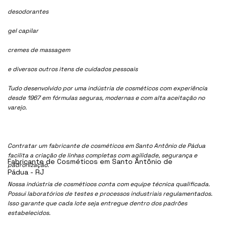
desodorantes
gel capilar
cremes de massagem
e diversos outros itens de cuidados pessoais
Tudo desenvolvido por uma indústria de cosméticos com experiência
desde 1967 em fórmulas seguras, modernas e com alta aceitação no
varejo.
Contratar um fabricante de cosméticos em Santo Antônio de Pádua
facilita a criação de linhas completas com agilidade, segurança e
Fabricante de Cosméticos em Santo Antônio de
padronização.
Pádua - RJ
Nossa indústria de cosmétioos conta com equipe técnica qualificada.
Possui laboratórios de testes e processos industriais regulamentados.
Isso garante que cada lote seja entregue dentro dos padrões
estabelecidos.