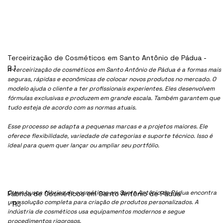
Terceirização de Cosméticos em Santo Antônio de Pádua -
RJ
A terceirização de cosméticos em Santo Antônio de Pádua é a formas mais
seguras, rápidas e econômicas de colocar novos produtos no mercado. O
modelo ajuda o cliente a ter profissionais experientes. Eles desenvolvem
fórmulas exclusivas e produzem em grande escala. Também garantem que
tudo esteja de acordo com as normas atuais.
Esse processo se adapta a pequenas marcas e a projetos maiores. Ele
oferece flexibilidade, variedade de categorias e suporte técnico. Isso é
ideal para quem quer lançar ou ampliar seu portfólio.
Quem busca fábrica de cosméticos em Santo Antônio de Pádua encontra
Fábrica de Cosméticos em Santo Antônio de Pádua
uma solução completa para criação de produtos personalizados. A
- RJ
indústria de cosméticos usa equipamentos modernos e segue
procedimentos rigorosos.