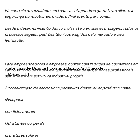
Há controle de qualidade em todas as etapas. Isso garante ao cliente a
segurança de receber um produto final pronto para venda.
Desde o desenvolvimento das fórmulas até o envase e rotulagem, todos os
processos seguem padrões técnicos exigidos pelo mercado e pela
legislação.
Para empreendedores e empresas, contar com fábricas de cosméticos em
Fábricas de Cosméticos em Santo Antônio de
Santo Antônio de Pádua é a oportunidade de lançar linhas profissionais
Pádua - RJ
sem investir em estrutura industrial própria.
A terceirização de cosméticos possibilita desenvolver produtos como:
shampoos
condicionadores
hidratantes corporais
protetores solares