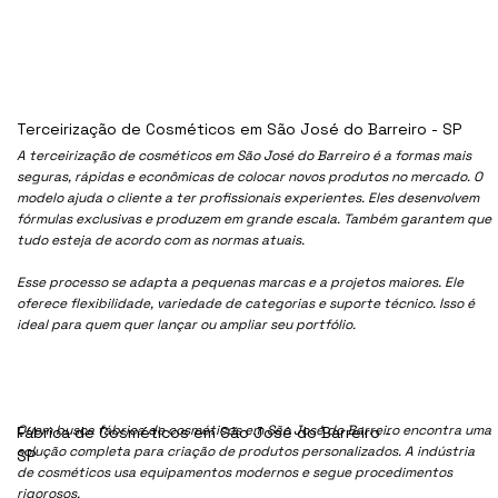
Terceirização de Cosméticos em São José do Barreiro - SP
A terceirização de cosméticos em São José do Barreiro é a formas mais
seguras, rápidas e econômicas de colocar novos produtos no mercado. O
modelo ajuda o cliente a ter profissionais experientes. Eles desenvolvem
fórmulas exclusivas e produzem em grande escala. Também garantem que
tudo esteja de acordo com as normas atuais.
Esse processo se adapta a pequenas marcas e a projetos maiores. Ele
oferece flexibilidade, variedade de categorias e suporte técnico. Isso é
ideal para quem quer lançar ou ampliar seu portfólio.
Quem busca fábrica de cosméticos em São José do Barreiro encontra uma
Fábrica de Cosméticos em São José do Barreiro -
solução completa para criação de produtos personalizados. A indústria
SP
de cosméticos usa equipamentos modernos e segue procedimentos
rigorosos.