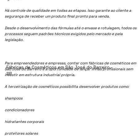
Há controle de qualidade em todas as etapas. Isso garante ao cliente a
segurança de receber um produto final pronto para venda.
Desde o desenvolvimento das fórmulas até o envase e rotulagem, todos os
processos seguem padrões técnicos exigidos pelo mercado e pela
legislação.
Para empreendedores e empresas, contar com fábricas de cosméticos em
Fábricas de Cosméticos em São José do Barreiro -
São José do Barreiro é a oportunidade de lançar linhas profissionais sem
SP
investir em estrutura industrial própria.
A terceirização de cosméticos possibilita desenvolver produtos como:
shampoos
condicionadores
hidratantes corporais
protetores solares