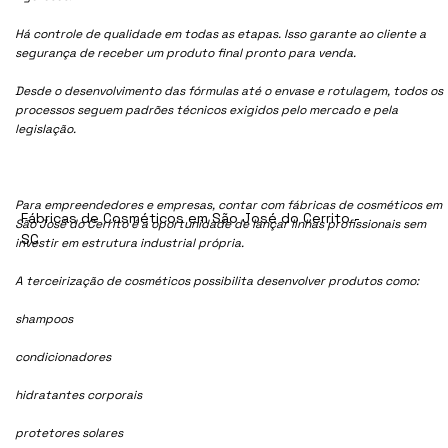
Há controle de qualidade em todas as etapas. Isso garante ao cliente a
segurança de receber um produto final pronto para venda.
Desde o desenvolvimento das fórmulas até o envase e rotulagem, todos os
processos seguem padrões técnicos exigidos pelo mercado e pela
legislação.
Para empreendedores e empresas, contar com fábricas de cosméticos em
Fábricas de Cosméticos em São José do Cerrito -
São José do Cerrito é a oportunidade de lançar linhas profissionais sem
SC
investir em estrutura industrial própria.
A terceirização de cosméticos possibilita desenvolver produtos como:
shampoos
condicionadores
hidratantes corporais
protetores solares