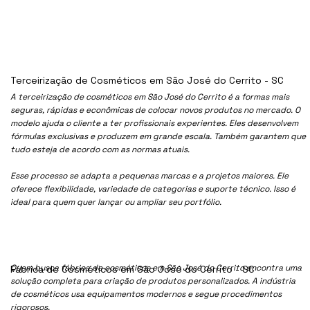
Terceirização de Cosméticos em São José do Cerrito - SC
A terceirização de cosméticos em São José do Cerrito é a formas mais
seguras, rápidas e econômicas de colocar novos produtos no mercado. O
modelo ajuda o cliente a ter profissionais experientes. Eles desenvolvem
fórmulas exclusivas e produzem em grande escala. Também garantem que
tudo esteja de acordo com as normas atuais.
Esse processo se adapta a pequenas marcas e a projetos maiores. Ele
oferece flexibilidade, variedade de categorias e suporte técnico. Isso é
ideal para quem quer lançar ou ampliar seu portfólio.
Quem busca fábrica de cosméticos em São José do Cerrito encontra uma
Fábrica de Cosméticos em São José do Cerrito - SC
solução completa para criação de produtos personalizados. A indústria
de cosméticos usa equipamentos modernos e segue procedimentos
rigorosos.