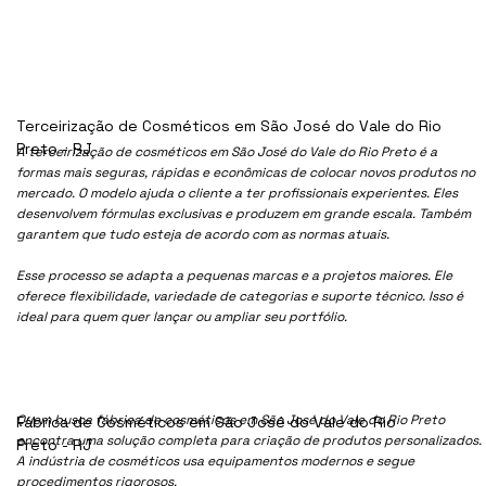
Terceirização de Cosméticos em São José do Vale do Rio
Preto - RJ
A terceirização de cosméticos em São José do Vale do Rio Preto é a
formas mais seguras, rápidas e econômicas de colocar novos produtos no
mercado. O modelo ajuda o cliente a ter profissionais experientes. Eles
desenvolvem fórmulas exclusivas e produzem em grande escala. Também
garantem que tudo esteja de acordo com as normas atuais.
Esse processo se adapta a pequenas marcas e a projetos maiores. Ele
oferece flexibilidade, variedade de categorias e suporte técnico. Isso é
ideal para quem quer lançar ou ampliar seu portfólio.
Quem busca fábrica de cosméticos em São José do Vale do Rio Preto
Fábrica de Cosméticos em São José do Vale do Rio
encontra uma solução completa para criação de produtos personalizados.
Preto - RJ
A indústria de cosméticos usa equipamentos modernos e segue
procedimentos rigorosos.