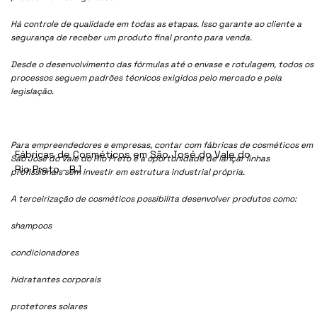
Há controle de qualidade em todas as etapas. Isso garante ao cliente a
segurança de receber um produto final pronto para venda.
Desde o desenvolvimento das fórmulas até o envase e rotulagem, todos os
processos seguem padrões técnicos exigidos pelo mercado e pela
legislação.
Para empreendedores e empresas, contar com fábricas de cosméticos em
Fábricas de Cosméticos em São José do Vale do
São José do Vale do Rio Preto é a oportunidade de lançar linhas
Rio Preto - RJ
profissionais sem investir em estrutura industrial própria.
A terceirização de cosméticos possibilita desenvolver produtos como:
shampoos
condicionadores
hidratantes corporais
protetores solares