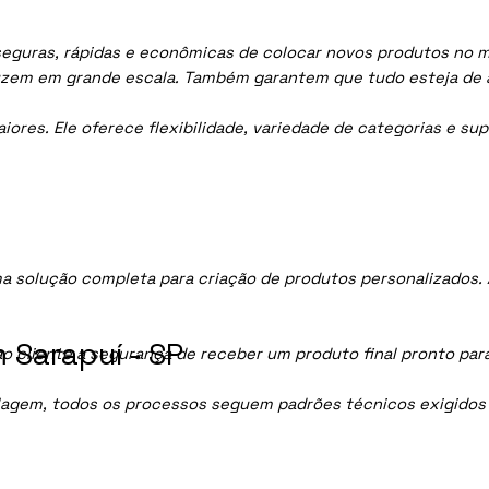
eguras, rápidas e econômicas de colocar novos produtos no me
uzem em grande escala. Também garantem que tudo esteja de 
res. Ele oferece flexibilidade, variedade de categorias e sup
a solução completa para criação de produtos personalizados.
 Sarapuí - SP
ao cliente a segurança de receber um produto final pronto par
lagem, todos os processos seguem padrões técnicos exigidos p