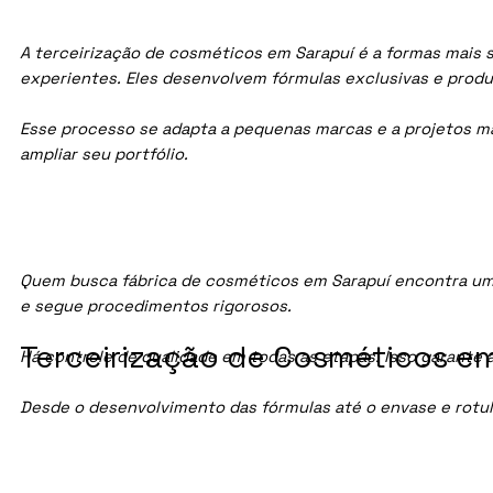
A terceirização de cosméticos em Sarapuí é a formas mais s
experientes. Eles desenvolvem fórmulas exclusivas e prod
Esse processo se adapta a pequenas marcas e a projetos maio
ampliar seu portfólio.
Quem busca fábrica de cosméticos em Sarapuí encontra um
e segue procedimentos rigorosos.
Terceirização de Cosméticos em
Há controle de qualidade em todas as etapas. Isso garante 
Desde o desenvolvimento das fórmulas até o envase e rotu