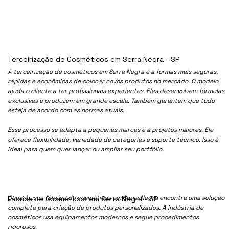
Terceirização de Cosméticos em Serra Negra - SP
A terceirização de cosméticos em Serra Negra é a formas mais seguras,
rápidas e econômicas de colocar novos produtos no mercado. O modelo
ajuda o cliente a ter profissionais experientes. Eles desenvolvem fórmulas
exclusivas e produzem em grande escala. Também garantem que tudo
esteja de acordo com as normas atuais.
Esse processo se adapta a pequenas marcas e a projetos maiores. Ele
oferece flexibilidade, variedade de categorias e suporte técnico. Isso é
ideal para quem quer lançar ou ampliar seu portfólio.
Quem busca fábrica de cosméticos em Serra Negra encontra uma solução
Fábrica de Cosméticos em Serra Negra - SP
completa para criação de produtos personalizados. A indústria de
cosméticos usa equipamentos modernos e segue procedimentos
rigorosos.