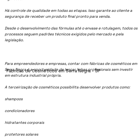
Há controle de qualidade em todas as etapas. Isso garante ao cliente a
segurança de receber um produto final pronto para venda.
Desde o desenvolvimento das fórmulas até o envase e rotulagem, todos os
processos seguem padrões técnicos exigidos pelo mercado e pela
legislação.
Para empreendedores e empresas, contar com fábricas de cosméticos em
Serra Negra é a oportunidade de lançar linhas profissionais sem investir
Fábricas de Cosméticos em Serra Negra - SP
em estrutura industrial própria.
A terceirização de cosméticos possibilita desenvolver produtos como:
shampoos
condicionadores
hidratantes corporais
protetores solares