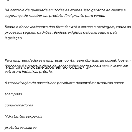
Há controle de qualidade em todas as etapas. Isso garante ao cliente a
segurança de receber um produto final pronto para venda.
Desde o desenvolvimento das fórmulas até o envase e rotulagem, todos os
processos seguem padrões técnicos exigidos pelo mercado e pela
legislação.
Para empreendedores e empresas, contar com fábricas de cosméticos em
Sorocaba é a oportunidade de lançar linhas profissionais sem investir em
Fábricas de Cosméticos em Sorocaba - SP
estrutura industrial própria.
A terceirização de cosméticos possibilita desenvolver produtos como:
shampoos
condicionadores
hidratantes corporais
protetores solares