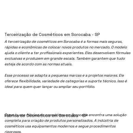
Terceirização de Cosméticos em Sorocaba - SP
A terceirização de cosméticos em Sorocaba é a formas mais seguras,
rápidas e econômicas de colocar novos produtos no mercado. O modelo
ajuda o cliente a ter profissionais experientes. Eles desenvolvem fórmulas
exclusivas e produzem em grande escala. Também garantem que tudo
esteja de acordo com as normas atuais.
Esse processo se adapta a pequenas marcas e a projetos maiores. Ele
oferece flexibilidade, variedade de categorias e suporte técnico. Isso é
ideal para quem quer lançar ou ampliar seu portfólio.
Quem busca fábrica de cosméticos em Sorocaba encontra uma solução
Fábrica de Cosméticos em Sorocaba - SP
completa para criação de produtos personalizados. A indústria de
cosméticos usa equipamentos modernos e segue procedimentos
rigorosos.