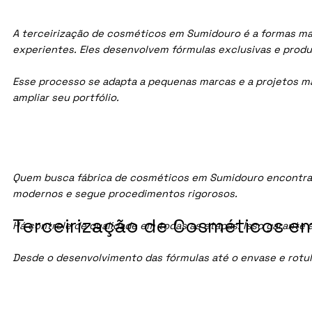
A terceirização de cosméticos em Sumidouro é a formas mai
experientes. Eles desenvolvem fórmulas exclusivas e prod
Esse processo se adapta a pequenas marcas e a projetos maio
ampliar seu portfólio.
Quem busca fábrica de cosméticos em Sumidouro encontra 
modernos e segue procedimentos rigorosos.
Terceirização de Cosméticos em
Há controle de qualidade em todas as etapas. Isso garante 
Desde o desenvolvimento das fórmulas até o envase e rotu