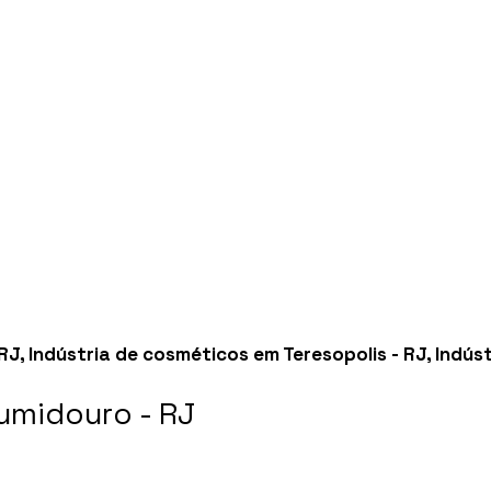
 RJ
,
Indústria de cosméticos em Teresopolis - RJ
,
Indús
umidouro - RJ