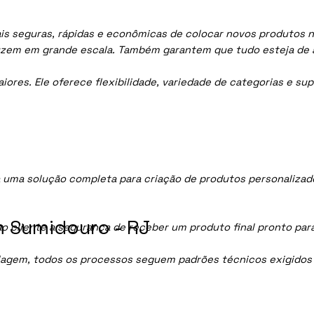
s seguras, rápidas e econômicas de colocar novos produtos no
uzem em grande escala. Também garantem que tudo esteja de 
res. Ele oferece flexibilidade, variedade de categorias e sup
uma solução completa para criação de produtos personalizad
 Sumidouro - RJ
ao cliente a segurança de receber um produto final pronto par
lagem, todos os processos seguem padrões técnicos exigidos p