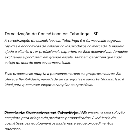
Terceirização de Cosméticos em Tabatinga - SP
A terceirização de cosméticos em Tabatinga é a formas mais seguras,
rápidas e econômicas de colocar novos produtos no mercado. O modelo
ajuda o cliente a ter profissionais experientes. Eles desenvolvem fórmulas
exclusivas e produzem em grande escala. Também garantem que tudo
esteja de acordo com as normas atuais.
Esse processo se adapta a pequenas marcas e a projetos maiores. Ele
oferece flexibilidade, variedade de categorias e suporte técnico. Isso é
ideal para quem quer lançar ou ampliar seu portfólio.
Quem busca fábrica de cosméticos em Tabatinga encontra uma solução
Fábrica de Cosméticos em Tabatinga - SP
completa para criação de produtos personalizados. A indústria de
cosméticos usa equipamentos modernos e segue procedimentos
rigorosos.