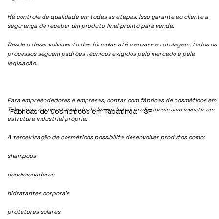
Há controle de qualidade em todas as etapas. Isso garante ao cliente a
segurança de receber um produto final pronto para venda.
Desde o desenvolvimento das fórmulas até o envase e rotulagem, todos os
processos seguem padrões técnicos exigidos pelo mercado e pela
legislação.
Para empreendedores e empresas, contar com fábricas de cosméticos em
Tabatinga é a oportunidade de lançar linhas profissionais sem investir em
Fábricas de Cosméticos em Tabatinga - SP
estrutura industrial própria.
A terceirização de cosméticos possibilita desenvolver produtos como:
shampoos
condicionadores
hidratantes corporais
protetores solares