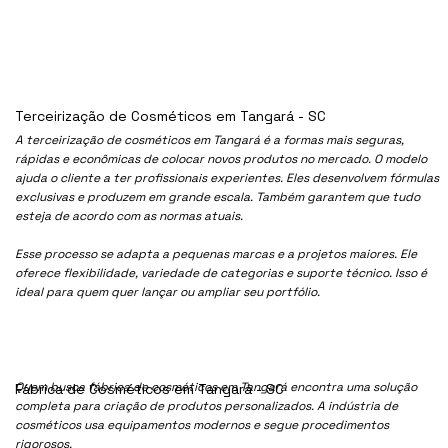
Terceirização de Cosméticos em Tangará - SC
A terceirização de cosméticos em Tangará é a formas mais seguras,
rápidas e econômicas de colocar novos produtos no mercado. O modelo
ajuda o cliente a ter profissionais experientes. Eles desenvolvem fórmulas
exclusivas e produzem em grande escala. Também garantem que tudo
esteja de acordo com as normas atuais.
Esse processo se adapta a pequenas marcas e a projetos maiores. Ele
oferece flexibilidade, variedade de categorias e suporte técnico. Isso é
ideal para quem quer lançar ou ampliar seu portfólio.
Quem busca fábrica de cosméticos em Tangará encontra uma solução
Fábrica de Cosméticos em Tangará - SC
completa para criação de produtos personalizados. A indústria de
cosméticos usa equipamentos modernos e segue procedimentos
rigorosos.