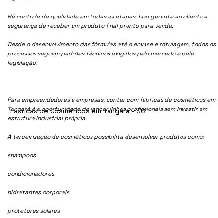
Há controle de qualidade em todas as etapas. Isso garante ao cliente a
segurança de receber um produto final pronto para venda.
Desde o desenvolvimento das fórmulas até o envase e rotulagem, todos os
processos seguem padrões técnicos exigidos pelo mercado e pela
legislação.
Para empreendedores e empresas, contar com fábricas de cosméticos em
Tangará é a oportunidade de lançar linhas profissionais sem investir em
Fábricas de Cosméticos em Tangará - SC
estrutura industrial própria.
A terceirização de cosméticos possibilita desenvolver produtos como:
shampoos
condicionadores
hidratantes corporais
protetores solares