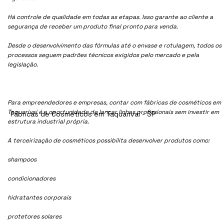
Há controle de qualidade em todas as etapas. Isso garante ao cliente a
segurança de receber um produto final pronto para venda.
Desde o desenvolvimento das fórmulas até o envase e rotulagem, todos os
processos seguem padrões técnicos exigidos pelo mercado e pela
legislação.
Para empreendedores e empresas, contar com fábricas de cosméticos em
Taquarivaí é a oportunidade de lançar linhas profissionais sem investir em
Fábricas de Cosméticos em Taquarivaí - SP
estrutura industrial própria.
A terceirização de cosméticos possibilita desenvolver produtos como:
shampoos
condicionadores
hidratantes corporais
protetores solares