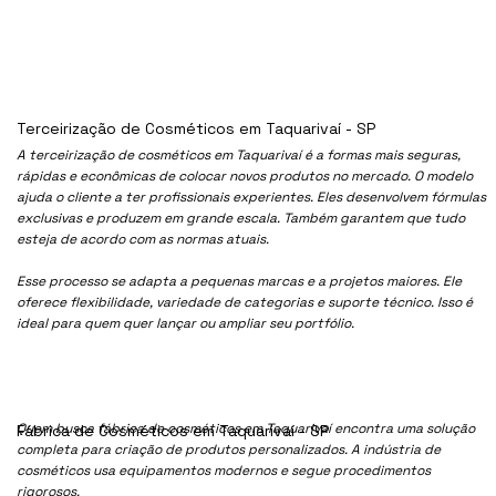
Terceirização de Cosméticos em Taquarivaí - SP
A terceirização de cosméticos em Taquarivaí é a formas mais seguras,
rápidas e econômicas de colocar novos produtos no mercado. O modelo
ajuda o cliente a ter profissionais experientes. Eles desenvolvem fórmulas
exclusivas e produzem em grande escala. Também garantem que tudo
esteja de acordo com as normas atuais.
Esse processo se adapta a pequenas marcas e a projetos maiores. Ele
oferece flexibilidade, variedade de categorias e suporte técnico. Isso é
ideal para quem quer lançar ou ampliar seu portfólio.
Quem busca fábrica de cosméticos em Taquarivaí encontra uma solução
Fábrica de Cosméticos em Taquarivaí - SP
completa para criação de produtos personalizados. A indústria de
cosméticos usa equipamentos modernos e segue procedimentos
rigorosos.