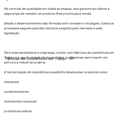
Há controle de qualidade em todas as etapas. Isso garante ao cliente a
segurança de receber um produto final pronto para venda.
Desde o desenvolvimento das fórmulas até o envase e rotulagem, todos os
processos seguem padrões técnicos exigidos pelo mercado e pela
legislação.
Para empreendedores e empresas, contar com fábricas de cosméticos em
Trabiju é a oportunidade de lançar linhas profissionais sem investir em
Fábricas de Cosméticos em Trabiju - SP
estrutura industrial própria.
A terceirização de cosméticos possibilita desenvolver produtos como:
shampoos
condicionadores
hidratantes corporais
protetores solares