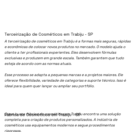
Terceirização de Cosméticos em Trabiju - SP
A terceirização de cosméticos em Trabiju é a formas mais seguras, rápidas
e econômicas de colocar novos produtos no mercado. O modelo ajuda o
cliente a ter profissionais experientes. Eles desenvolvem fórmulas
exclusivas e produzem em grande escala. Também garantem que tudo
esteja de acordo com as normas atuais.
Esse processo se adapta a pequenas marcas e a projetos maiores. Ele
oferece flexibilidade, variedade de categorias e suporte técnico. Isso é
ideal para quem quer lançar ou ampliar seu portfólio.
Quem busca fábrica de cosméticos em Trabiju encontra uma solução
Fábrica de Cosméticos em Trabiju - SP
completa para criação de produtos personalizados. A indústria de
cosméticos usa equipamentos modernos e segue procedimentos
rigorosos.