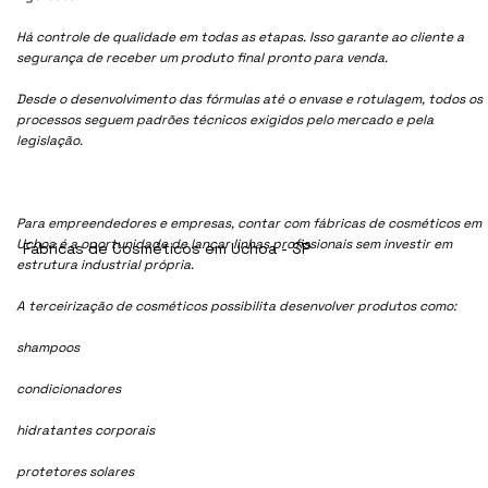
Há controle de qualidade em todas as etapas. Isso garante ao cliente a
segurança de receber um produto final pronto para venda.
Desde o desenvolvimento das fórmulas até o envase e rotulagem, todos os
processos seguem padrões técnicos exigidos pelo mercado e pela
legislação.
Para empreendedores e empresas, contar com fábricas de cosméticos em
Uchoa é a oportunidade de lançar linhas profissionais sem investir em
Fábricas de Cosméticos em Uchoa - SP
estrutura industrial própria.
A terceirização de cosméticos possibilita desenvolver produtos como:
shampoos
condicionadores
hidratantes corporais
protetores solares