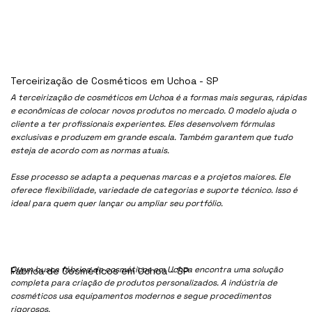
Terceirização de Cosméticos em Uchoa - SP
A terceirização de cosméticos em Uchoa é a formas mais seguras, rápidas
e econômicas de colocar novos produtos no mercado. O modelo ajuda o
cliente a ter profissionais experientes. Eles desenvolvem fórmulas
exclusivas e produzem em grande escala. Também garantem que tudo
esteja de acordo com as normas atuais.
Esse processo se adapta a pequenas marcas e a projetos maiores. Ele
oferece flexibilidade, variedade de categorias e suporte técnico. Isso é
ideal para quem quer lançar ou ampliar seu portfólio.
Quem busca fábrica de cosméticos em Uchoa encontra uma solução
Fábrica de Cosméticos em Uchoa - SP
completa para criação de produtos personalizados. A indústria de
cosméticos usa equipamentos modernos e segue procedimentos
rigorosos.