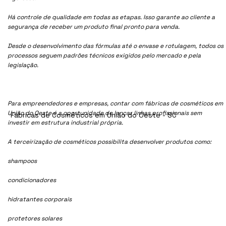
Há controle de qualidade em todas as etapas. Isso garante ao cliente a
segurança de receber um produto final pronto para venda.
Desde o desenvolvimento das fórmulas até o envase e rotulagem, todos os
processos seguem padrões técnicos exigidos pelo mercado e pela
legislação.
Para empreendedores e empresas, contar com fábricas de cosméticos em
União do Oeste é a oportunidade de lançar linhas profissionais sem
Fábricas de Cosméticos em União do Oeste - SC
investir em estrutura industrial própria.
A terceirização de cosméticos possibilita desenvolver produtos como:
shampoos
condicionadores
hidratantes corporais
protetores solares