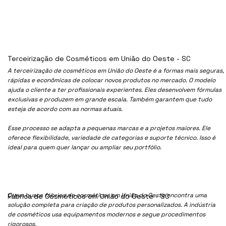
Terceirização de Cosméticos em União do Oeste - SC
A terceirização de cosméticos em União do Oeste é a formas mais seguras,
rápidas e econômicas de colocar novos produtos no mercado. O modelo
ajuda o cliente a ter profissionais experientes. Eles desenvolvem fórmulas
exclusivas e produzem em grande escala. Também garantem que tudo
esteja de acordo com as normas atuais.
Esse processo se adapta a pequenas marcas e a projetos maiores. Ele
oferece flexibilidade, variedade de categorias e suporte técnico. Isso é
ideal para quem quer lançar ou ampliar seu portfólio.
Quem busca fábrica de cosméticos em União do Oeste encontra uma
Fábrica de Cosméticos em União do Oeste - SC
solução completa para criação de produtos personalizados. A indústria
de cosméticos usa equipamentos modernos e segue procedimentos
rigorosos.