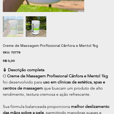
Creme de Massagem Profissional Cânfora e Mentol 1kg
SKU
SKU:
70779
70779
Preço
R$ 0,00
🧴 
Descrição completa
O 
Creme de Massagem Profissional Cânfora e Mentol 1kg
foi desenvolvido para 
uso em clínicas de estética, spas e 
centros de massagem
 que buscam um produto de alto 
rendimento, textura cremosa e ação refrescante.
Sua fórmula balanceada proporciona 
melhor deslizamento 
das mãos sobre a pele
, permitindo manobras suaves e 