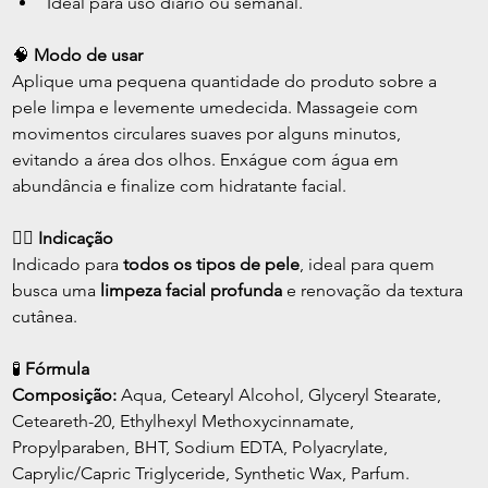
Ideal para uso diário ou semanal.
🧠 
Modo de usar
Aplique uma pequena quantidade do produto sobre a 
pele limpa e levemente umedecida. Massageie com 
movimentos circulares suaves por alguns minutos, 
evitando a área dos olhos. Enxágue com água em 
abundância e finalize com hidratante facial.
💇‍♀️ 
Indicação
Indicado para 
todos os tipos de pele
, ideal para quem 
busca uma 
limpeza facial profunda
 e renovação da textura 
cutânea.
🧪 
Fórmula
Composição:
 Aqua, Cetearyl Alcohol, Glyceryl Stearate, 
Ceteareth-20, Ethylhexyl Methoxycinnamate, 
Propylparaben, BHT, Sodium EDTA, Polyacrylate, 
Caprylic/Capric Triglyceride, Synthetic Wax, Parfum.