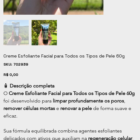
Creme Esfoliante Facial para Todos os Tipos de Pele 60g
SKU
SKU:
702939
702939
Preço
R$ 0,00
🧴 
Descrição completa
O 
Creme Esfoliante Facial para Todos os Tipos de Pele 60g
foi desenvolvido para 
limpar profundamente os poros
, 
remover células mortas
 e 
renovar a pele
 de forma suave e 
eficaz.
Sua fórmula equilibrada combina agentes esfoliantes 
delicados com ativos que auxiliam na 
regeneração celular
, 