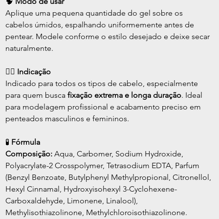
🧠 
Modo de usar
Aplique uma pequena quantidade do gel sobre os 
cabelos úmidos, espalhando uniformemente antes de 
pentear. Modele conforme o estilo desejado e deixe secar 
naturalmente.
💇‍♂️ 
Indicação
Indicado para todos os tipos de cabelo, especialmente 
para quem busca 
fixação extrema e longa duração
. Ideal 
para modelagem profissional e acabamento preciso em 
penteados masculinos e femininos.
🧪 
Fórmula
Composição:
 Aqua, Carbomer, Sodium Hydroxide, 
Polyacrylate-2 Crosspolymer, Tetrasodium EDTA, Parfum 
(Benzyl Benzoate, Butylphenyl Methylpropional, Citronellol, 
Hexyl Cinnamal, Hydroxyisohexyl 3-Cyclohexene-
Carboxaldehyde, Limonene, Linalool), 
Methylisothiazolinone, Methylchloroisothiazolinone.