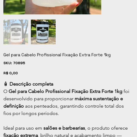
Gel para Cabelo Profissional Fixação Extra Forte 1kg
SKU
SKU:
70895
70895
Preço
R$ 0,00
🧴 
Descrição completa
O 
Gel para Cabelo Profissional Fixação Extra Forte 1kg
 foi 
desenvolvido para proporcionar 
máxima sustentação e 
definição
 aos penteados, garantindo controle total dos 
fios por longos períodos.
Ideal para uso em 
salões e barbearias
, o produto oferece 
fixação extrema
, brilho natural e acabamento limpo — 