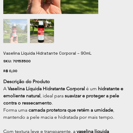
Vaselina Líquida Hidratante Corporal – 90mL
SKU
SKU:
70153500
70153500
Preço
R$ 0,00
Descrição do Produto
A 
Vaselina Líquida Hidratante Corporal
 é um 
hidratante e 
emoliente natural
, ideal para 
suavizar e proteger a pele 
contra o ressecamento
.
Forma uma 
camada protetora que retém a umidade
, 
mantendo a pele macia e hidratada por mais tempo.
Com textura leve e transparente, a 
vaselina líquida 