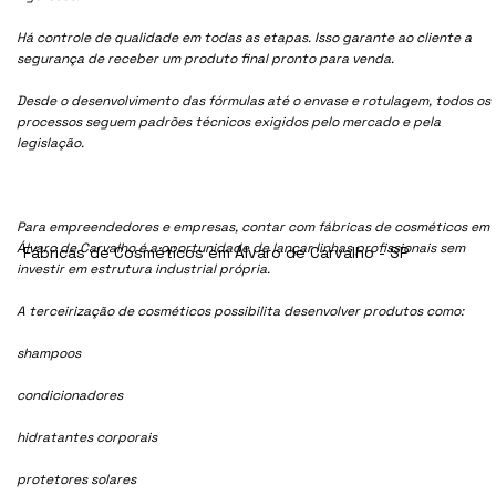
Há controle de qualidade em todas as etapas. Isso garante ao cliente a
segurança de receber um produto final pronto para venda.
Desde o desenvolvimento das fórmulas até o envase e rotulagem, todos os
processos seguem padrões técnicos exigidos pelo mercado e pela
legislação.
Para empreendedores e empresas, contar com fábricas de cosméticos em
Álvaro de Carvalho é a oportunidade de lançar linhas profissionais sem
Fábricas de Cosméticos em Álvaro de Carvalho - SP
investir em estrutura industrial própria.
A terceirização de cosméticos possibilita desenvolver produtos como:
shampoos
condicionadores
hidratantes corporais
protetores solares