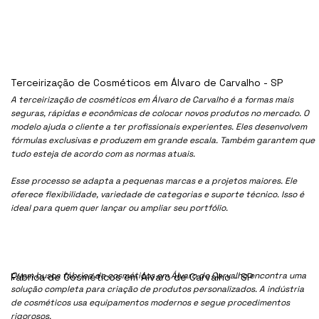
Terceirização de Cosméticos em Álvaro de Carvalho - SP
A terceirização de cosméticos em Álvaro de Carvalho é a formas mais
seguras, rápidas e econômicas de colocar novos produtos no mercado. O
modelo ajuda o cliente a ter profissionais experientes. Eles desenvolvem
fórmulas exclusivas e produzem em grande escala. Também garantem que
tudo esteja de acordo com as normas atuais.
Esse processo se adapta a pequenas marcas e a projetos maiores. Ele
oferece flexibilidade, variedade de categorias e suporte técnico. Isso é
ideal para quem quer lançar ou ampliar seu portfólio.
Quem busca fábrica de cosméticos em Álvaro de Carvalho encontra uma
Fábrica de Cosméticos em Álvaro de Carvalho - SP
solução completa para criação de produtos personalizados. A indústria
de cosméticos usa equipamentos modernos e segue procedimentos
rigorosos.