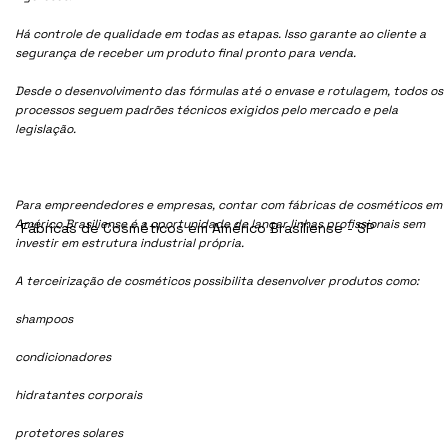
Há controle de qualidade em todas as etapas. Isso garante ao cliente a
segurança de receber um produto final pronto para venda.
Desde o desenvolvimento das fórmulas até o envase e rotulagem, todos os
processos seguem padrões técnicos exigidos pelo mercado e pela
legislação.
Para empreendedores e empresas, contar com fábricas de cosméticos em
Américo Brasiliense é a oportunidade de lançar linhas profissionais sem
Fábricas de Cosméticos em Américo Brasiliense - SP
investir em estrutura industrial própria.
A terceirização de cosméticos possibilita desenvolver produtos como:
shampoos
condicionadores
hidratantes corporais
protetores solares