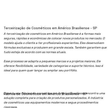
Terceirização de Cosméticos em Américo Brasiliense - SP
A terceirização de cosméticos em Américo Brasiliense é a formas mais
seguras, rápidas e econômicas de colocar novos produtos no mercado. O
modelo ajuda o cliente a ter profissionais experientes. Eles desenvolvem
fórmulas exclusivas e produzem em grande escala. Também garantem que
tudo esteja de acordo com as normas atuais.
Esse processo se adapta a pequenas marcas e a projetos maiores. Ele
oferece flexibilidade, variedade de categorias e suporte técnico. Isso é
ideal para quem quer lançar ou ampliar seu portfólio.
Quem busca fábrica de cosméticos em Américo Brasiliense encontra uma
Fábrica de Cosméticos em Américo Brasiliense - SP
solução completa para criação de produtos personalizados. A indústria
de cosméticos usa equipamentos modernos e segue procedimentos
rigorosos.