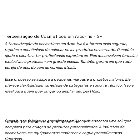
Terceirização de Cosméticos em Arco-Íris - SP
A terceirização de cosméticos em Arco-Íris é a formas mais seguras,
rápidas e econômicas de colocar novos produtos no mercado. O modelo
ajuda o cliente a ter profissionais experientes. Eles desenvolvem fórmulas
exclusivas e produzem em grande escala. Também garantem que tudo
esteja de acordo com as normas atuais.
Esse processo se adapta a pequenas marcas e a projetos maiores. Ele
oferece flexibilidade, variedade de categorias e suporte técnico. Isso é
ideal para quem quer lançar ou ampliar seu portfólio.
Quem busca fábrica de cosméticos em Arco-Íris encontra uma solução
Fábrica de Cosméticos em Arco-Íris - SP
completa para criação de produtos personalizados. A indústria de
cosméticos usa equipamentos modernos e segue procedimentos
rigorosos.