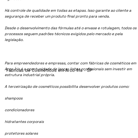
Há controle de qualidade em todas as etapas. Isso garante ao cliente a
segurança de receber um produto final pronto para venda.
Desde o desenvolvimento das fórmulas até o envase e rotulagem, todos os
processos seguem padrões técnicos exigidos pelo mercado e pela
legislação.
Para empreendedores e empresas, contar com fábricas de cosméticos em
Arco-Íris é a oportunidade de lançar linhas profissionais sem investir em
Fábricas de Cosméticos em Arco-Íris - SP
estrutura industrial própria.
A terceirização de cosméticos possibilita desenvolver produtos como:
shampoos
condicionadores
hidratantes corporais
protetores solares