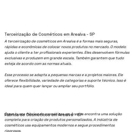
Terceirização de Cosméticos em Arealva - SP
A terceirização de cosméticos em Arealva é a formas mais seguras,
rápidas e econômicas de colocar novos produtos no mercado. O modelo
ajuda o cliente a ter profissionais experientes. Eles desenvolvem fórmulas
exclusivas e produzem em grande escala. Também garantem que tudo
esteja de acordo com as normas atuais.
Esse processo se adapta a pequenas marcas e a projetos maiores. Ele
oferece flexibilidade, variedade de categorias e suporte técnico. Isso é
ideal para quem quer lançar ou ampliar seu portfólio.
Quem busca fábrica de cosméticos em Arealva encontra uma solução
Fábrica de Cosméticos em Arealva - SP
completa para criação de produtos personalizados. A indústria de
cosméticos usa equipamentos modernos e segue procedimentos
rigorosos.