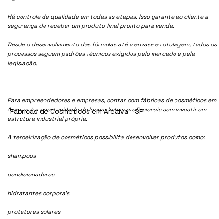
Há controle de qualidade em todas as etapas. Isso garante ao cliente a
segurança de receber um produto final pronto para venda.
Desde o desenvolvimento das fórmulas até o envase e rotulagem, todos os
processos seguem padrões técnicos exigidos pelo mercado e pela
legislação.
Para empreendedores e empresas, contar com fábricas de cosméticos em
Arealva é a oportunidade de lançar linhas profissionais sem investir em
Fábricas de Cosméticos em Arealva - SP
estrutura industrial própria.
A terceirização de cosméticos possibilita desenvolver produtos como:
shampoos
condicionadores
hidratantes corporais
protetores solares