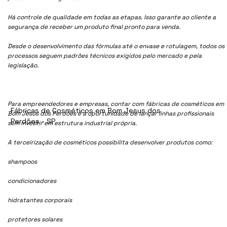
Há controle de qualidade em todas as etapas. Isso garante ao cliente a
segurança de receber um produto final pronto para venda.
Desde o desenvolvimento das fórmulas até o envase e rotulagem, todos os
processos seguem padrões técnicos exigidos pelo mercado e pela
legislação.
Para empreendedores e empresas, contar com fábricas de cosméticos em
Fábricas de Cosméticos em Bom Jesus dos
Bom Jesus dos Perdões é a oportunidade de lançar linhas profissionais
Perdões - SP
sem investir em estrutura industrial própria.
A terceirização de cosméticos possibilita desenvolver produtos como:
shampoos
condicionadores
hidratantes corporais
protetores solares