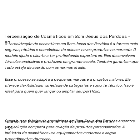
Terceirização de Cosméticos em Bom Jesus dos Perdões -
SP
A terceirização de cosméticos em Bom Jesus dos Perdões é a formas mais
seguras, rápidas e econômicas de colocar novos produtos no mercado. O
modelo ajuda o cliente a ter profissionais experientes. Eles desenvolvem
fórmulas exclusivas e produzem em grande escala. Também garantem que
tudo esteja de acordo com as normas atuais.
Esse processo se adapta a pequenas marcas e a projetos maiores. Ele
oferece flexibilidade, variedade de categorias e suporte técnico. Isso é
ideal para quem quer lançar ou ampliar seu portfólio.
Quem busca fábrica de cosméticos em Bom Jesus dos Perdões encontra
Fábrica de Cosméticos em Bom Jesus dos Perdões
uma solução completa para criação de produtos personalizados. A
- SP
indústria de cosméticos usa equipamentos modernos e segue
procedimentos rigorosos.