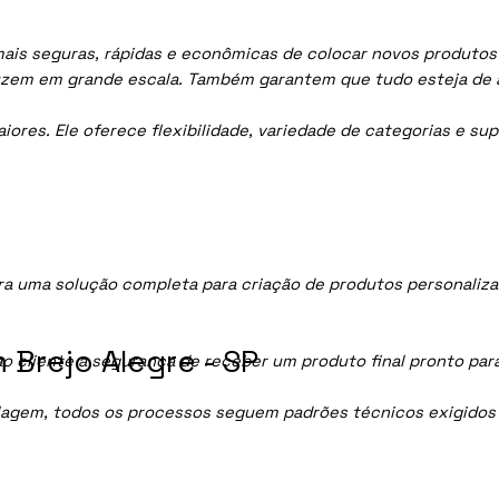
ais seguras, rápidas e econômicas de colocar novos produtos 
uzem em grande escala. Também garantem que tudo esteja de 
res. Ele oferece flexibilidade, variedade de categorias e sup
a uma solução completa para criação de produtos personaliza
Brejo Alegre - SP
ao cliente a segurança de receber um produto final pronto par
lagem, todos os processos seguem padrões técnicos exigidos p