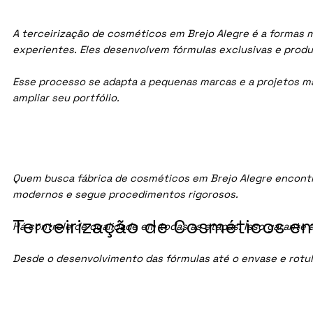
A terceirização de cosméticos em Brejo Alegre é a formas m
experientes. Eles desenvolvem fórmulas exclusivas e prod
Esse processo se adapta a pequenas marcas e a projetos maio
ampliar seu portfólio.
Quem busca fábrica de cosméticos em Brejo Alegre encontr
modernos e segue procedimentos rigorosos.
Terceirização de Cosméticos em 
Há controle de qualidade em todas as etapas. Isso garante 
Desde o desenvolvimento das fórmulas até o envase e rotu