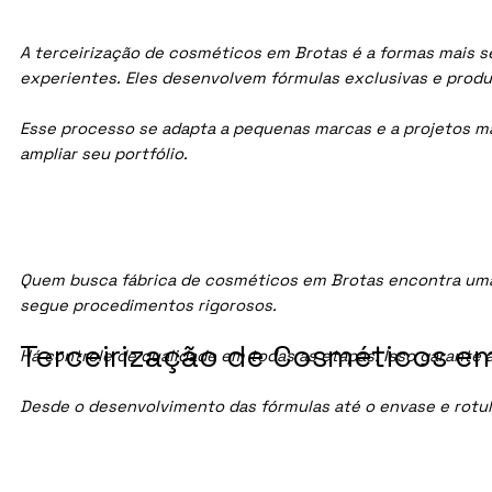
A terceirização de cosméticos em Brotas é a formas mais se
experientes. Eles desenvolvem fórmulas exclusivas e prod
Esse processo se adapta a pequenas marcas e a projetos maio
ampliar seu portfólio.
Quem busca fábrica de cosméticos em Brotas encontra uma
segue procedimentos rigorosos.
Terceirização de Cosméticos em
Há controle de qualidade em todas as etapas. Isso garante 
Desde o desenvolvimento das fórmulas até o envase e rotu