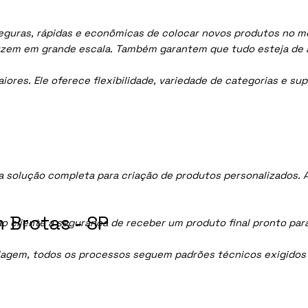
guras, rápidas e econômicas de colocar novos produtos no mer
uzem em grande escala. Também garantem que tudo esteja de 
res. Ele oferece flexibilidade, variedade de categorias e sup
 solução completa para criação de produtos personalizados. 
 Brotas - SP
ao cliente a segurança de receber um produto final pronto par
lagem, todos os processos seguem padrões técnicos exigidos p